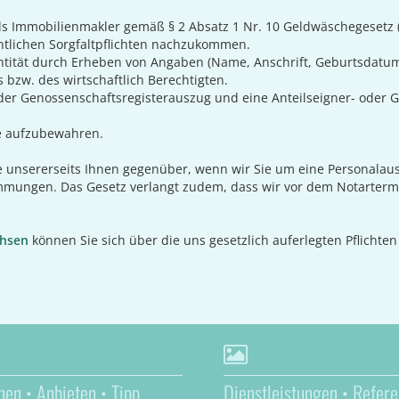
s als Immobilienmakler gemäß § 2 Absatz 1 Nr. 10 Geldwäschegesetz
tlichen Sorgfaltpflichten nachzukommen.
dentität durch Erheben von Angaben (Name, Anschrift, Geburtsdatum
 bzw. des wirtschaftlich Berechtigten.
der Genossenschaftsregisterauszug und eine Anteilseigner- oder Ge
e aufzubewahren.
ive unsererseits Ihnen gegenüber, wenn wir Sie um eine Personalaus
stimmungen. Das Gesetz verlangt zudem, dass wir vor dem Notarte
chsen
können Sie sich über die uns gesetzlich auferlegten Pflichten
hen • Anbieten • Tipp
Dienstleistungen • Refere