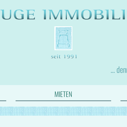
... de
MIETEN