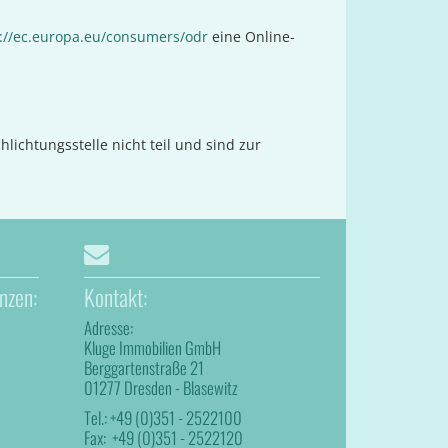
://ec.europa.eu/consumers/odr
eine Online-
ichtungsstelle nicht teil und sind zur
nzen:
Kontakt:
Adresse:
Kluge Immobilien GmbH
Berggartenstraße 21
01277 Dresden - Blasewitz
Tel.:
+49 (0)351 - 2522100
Fax:
+49 (0)351 - 2522120