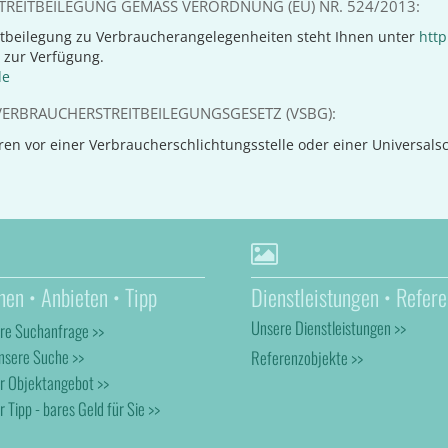
REITBEILEGUNG GEMÄSS VERORDNUNG (EU) NR. 524/2013:
tbeilegung zu Verbraucherangelegenheiten steht Ihnen unter
http
 zur Verfügung.
de
ERBRAUCHERSTREITBEILEGUNGSGESETZ (VSBG):
n vor einer Verbraucherschlichtungsstelle oder einer Universalschl
hen • Anbieten • Tipp
Dienstleistungen • Refere
Unsere Dienstleistungen >>
hre Suchanfrage >>
nsere Suche >>
Referenzobjekte >>
hr Objektangebot >>
r Tipp - bares Geld für Sie >>