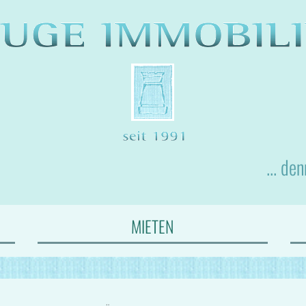
... de
MIETEN