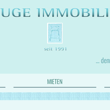
... de
MIETEN