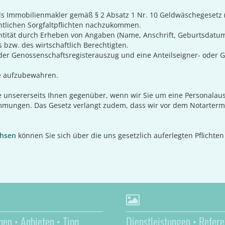
s als Immobilienmakler gemäß § 2 Absatz 1 Nr. 10 Geldwäschegesetz
tlichen Sorgfaltpflichten nachzukommen.
dentität durch Erheben von Angaben (Name, Anschrift, Geburtsdatum
 bzw. des wirtschaftlich Berechtigten.
der Genossenschaftsregisterauszug und eine Anteilseigner- oder Ge
e aufzubewahren.
ive unsererseits Ihnen gegenüber, wenn wir Sie um eine Personalaus
stimmungen. Das Gesetz verlangt zudem, dass wir vor dem Notarte
chsen
können Sie sich über die uns gesetzlich auferlegten Pflichten
hen • Anbieten • Tipp
Dienstleistungen • Refere