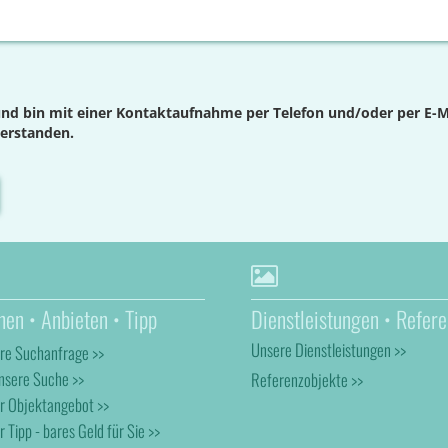
nd bin mit einer Kontaktaufnahme per Telefon und/oder per E-M
verstanden.
hen • Anbieten • Tipp
Dienstleistungen • Refere
Unsere Dienstleistungen >>
hre Suchanfrage >>
nsere Suche >>
Referenzobjekte >>
hr Objektangebot >>
r Tipp - bares Geld für Sie >>