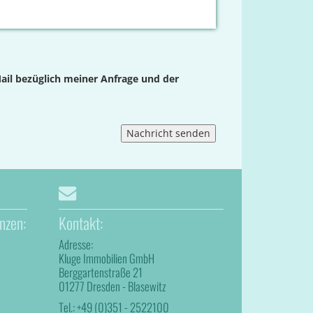
ail bezüglich meiner Anfrage und der
nzen:
Kontakt:
Adresse:
Kluge Immobilien GmbH
Berggartenstraße 21
01277 Dresden - Blasewitz
Tel.:
+49 (0)351 - 2522100