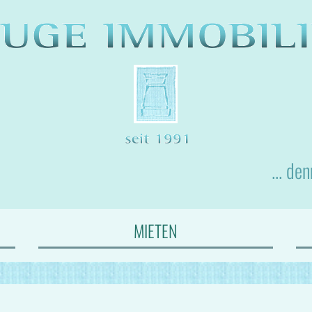
... de
MIETEN