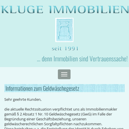
... denn Immobilien sind Vertrauenssache!
Toggle
navigation
Informationen zum Geldwäschegesetz
Sehr geehrte Kunden,
die aktuelle Rechtssituation verpflichtet uns als Immobilienmakler
gemäß § 2 Absatz 1 Nr. 10 Geldwäschegesetz (GwG) im Falle der
Begründung einer Geschäftsbeziehung, unseren
geldwäscherechtlichen Sorgfaltpflichten nachzukommen.
Diese beinhalten u.a. die Feststellung der Identität durch Erheben von