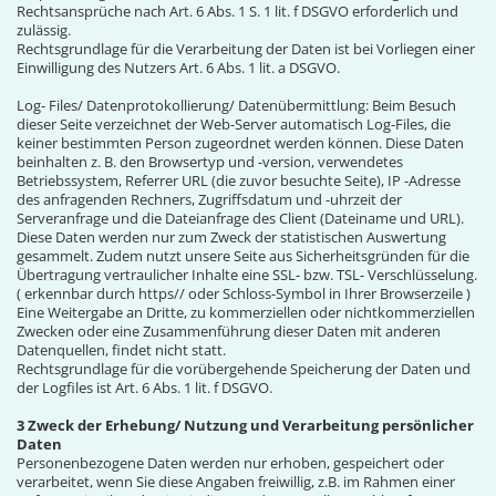
Rechtsansprüche nach Art. 6 Abs. 1 S. 1 lit. f DSGVO erforderlich und
zulässig.
Rechtsgrundlage für die Verarbeitung der Daten ist bei Vorliegen einer
Einwilligung des Nutzers Art. 6 Abs. 1 lit. a DSGVO.
Log- Files/ Datenprotokollierung/ Datenübermittlung: Beim Besuch
dieser Seite verzeichnet der Web-Server automatisch Log-Files, die
keiner bestimmten Person zugeordnet werden können. Diese Daten
beinhalten z. B. den Browsertyp und -version, verwendetes
Betriebssystem, Referrer URL (die zuvor besuchte Seite), IP -Adresse
des anfragenden Rechners, Zugriffsdatum und -uhrzeit der
Serveranfrage und die Dateianfrage des Client (Dateiname und URL).
Diese Daten werden nur zum Zweck der statistischen Auswertung
gesammelt. Zudem nutzt unsere Seite aus Sicherheitsgründen für die
Übertragung vertraulicher Inhalte eine SSL- bzw. TSL- Verschlüsselung.
( erkennbar durch https// oder Schloss-Symbol in Ihrer Browserzeile )
Eine Weitergabe an Dritte, zu kommerziellen oder nichtkommerziellen
Zwecken oder eine Zusammenführung dieser Daten mit anderen
Datenquellen, findet nicht statt.
Rechtsgrundlage für die vorübergehende Speicherung der Daten und
der Logfiles ist Art. 6 Abs. 1 lit. f DSGVO.
3 Zweck der Erhebung/ Nutzung und Verarbeitung persönlicher
Daten
Personenbezogene Daten werden nur erhoben, gespeichert oder
verarbeitet, wenn Sie diese Angaben freiwillig, z.B. im Rahmen einer