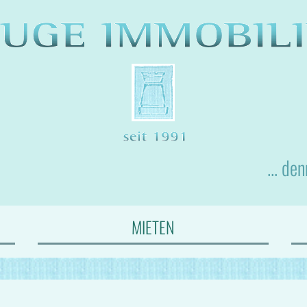
... de
MIETEN