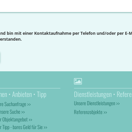
nd bin mit einer Kontaktaufnahme per Telefon und/oder per E-M
verstanden.
hen • Anbieten • Tipp
Dienstleistungen • Refere
Unsere Dienstleistungen >>
hre Suchanfrage >>
nsere Suche >>
Referenzobjekte >>
hr Objektangebot >>
r Tipp - bares Geld für Sie >>