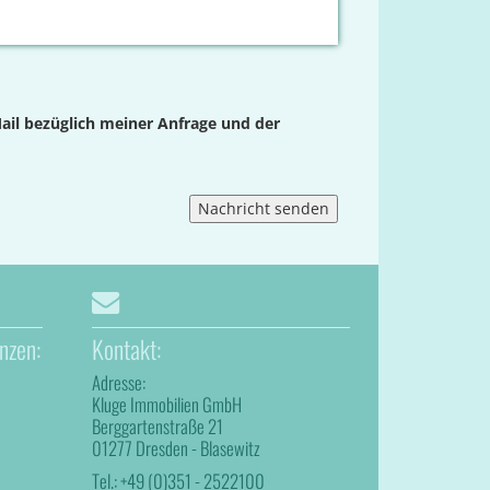
ail bezüglich meiner Anfrage und der
nzen:
Kontakt:
Adresse:
Kluge Immobilien GmbH
Berggartenstraße 21
01277 Dresden - Blasewitz
Tel.:
+49 (0)351 - 2522100