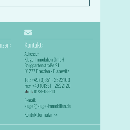
nzen:
Kontakt:
Adresse:
Kluge Immobilien GmbH
Berggartenstraße 21
01277 Dresden - Blasewitz
Tel.:
+49 (0)351 - 2522100
Fax:
+49 (0)351 - 2522120
Mobil:
01739455610
E-mail:
kluge@kluge-immobilien.de
Kontaktformular >>