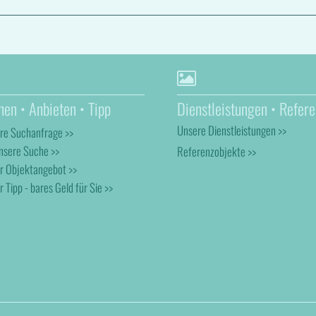
hen • Anbieten • Tipp
Dienstleistungen • Refere
Unsere Dienstleistungen >>
hre Suchanfrage >>
nsere Suche >>
Referenzobjekte >>
hr Objektangebot >>
r Tipp - bares Geld für Sie >>