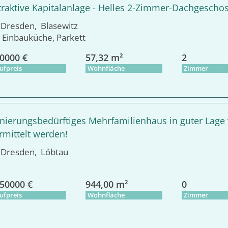
traktive Kapitalanlage - Helles 2-Zimmer-Dachgeschos
resden, Blasewitz
Einbauküche, Parkett
0000 €
57,32 m²
2
ufpreis
Wohnfläche
Zimmer
nierungsbedürftiges Mehrfamilienhaus in guter Lage
rmittelt werden!
resden, Löbtau
50000 €
944,00 m²
0
ufpreis
Wohnfläche
Zimmer