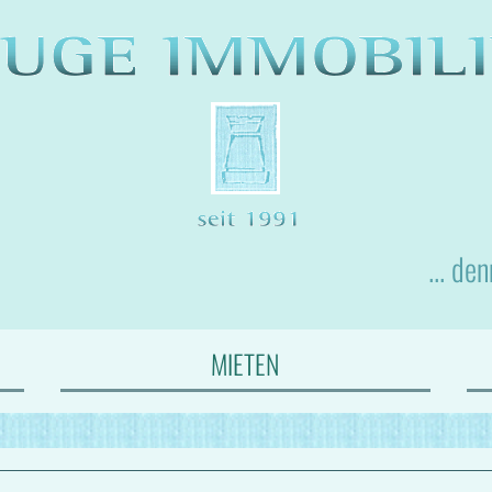
... de
MIETEN