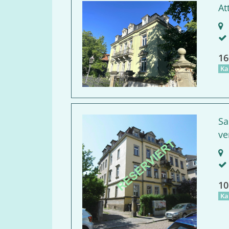
At
D
16
Ka
Sa
ve
D
10
Ka