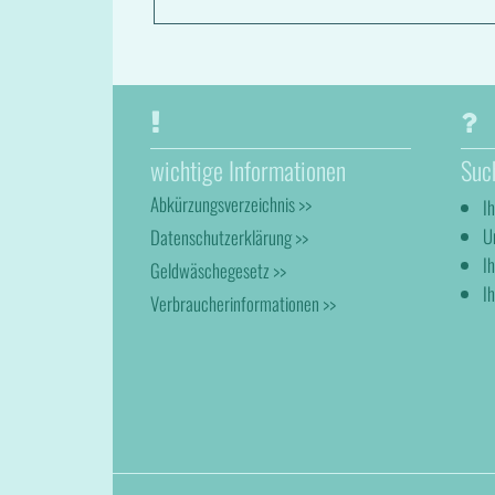
wichtige Informationen
Suc
Abkürzungsverzeichnis >>
I
U
Datenschutzerklärung >>
I
Geldwäschegesetz >>
Ih
Verbraucherinformationen >>