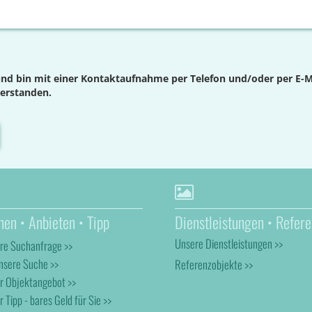
nd bin mit einer Kontaktaufnahme per Telefon und/oder per E-M
verstanden.
hen • Anbieten • Tipp
Dienstleistungen • Refere
Unsere Dienstleistungen >>
hre Suchanfrage >>
nsere Suche >>
Referenzobjekte >>
hr Objektangebot >>
r Tipp - bares Geld für Sie >>