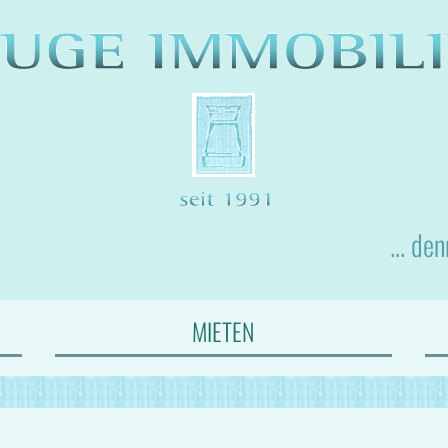
... de
MIETEN