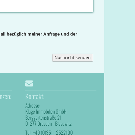
ail bezüglich meiner Anfrage und der
nzen:
Kontakt:
Adresse:
Kluge Immobilien GmbH
Berggartenstraße 21
01277 Dresden - Blasewitz
Tel.:
+49 (0)351 - 2522100