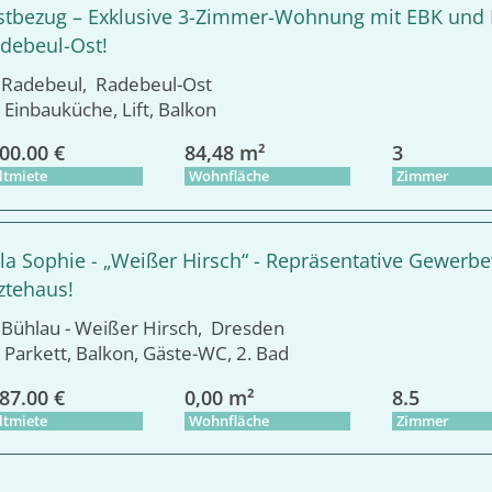
stbezug – Exklusive 3-Zimmer-Wohnung mit EBK und B
debeul-Ost!
adebeul, Radebeul-Ost
Einbauküche, Lift, Balkon
00.00 €
84,48 m²
3
ltmiete
Wohnfläche
Zimmer
lla Sophie - „Weißer Hirsch“ - Repräsentative Gewer
ztehaus!
ühlau - Weißer Hirsch, Dresden
Parkett, Balkon, Gäste-WC, 2. Bad
87.00 €
0,00 m²
8.5
ltmiete
Wohnfläche
Zimmer