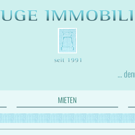
... de
MIETEN