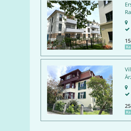
Er
Ra
R
15
Ka
Vi
Är
B
25
Ka