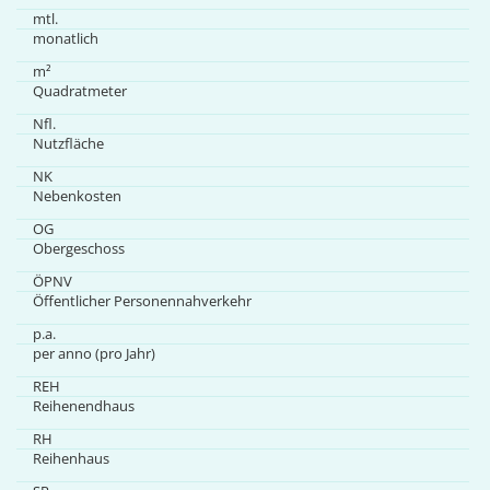
mtl.
monatlich
m²
Quadratmeter
Nfl.
Nutzfläche
NK
Nebenkosten
OG
Obergeschoss
ÖPNV
Öffentlicher Personennahverkehr
p.a.
per anno (pro Jahr)
REH
Reihenendhaus
RH
Reihenhaus