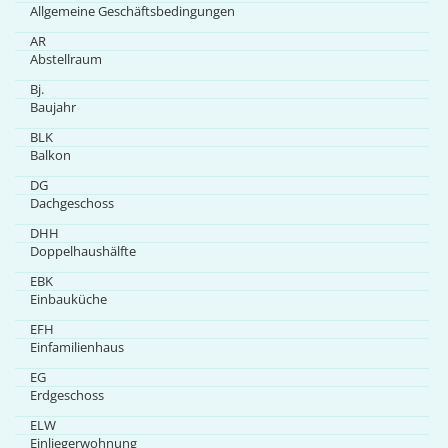
Allgemeine Geschäftsbedingungen
AR
Abstellraum
Bj.
Baujahr
BLK
Balkon
DG
Dachgeschoss
DHH
Doppelhaushälfte
EBK
Einbauküche
EFH
Einfamilienhaus
EG
Erdgeschoss
ELW
Einliegerwohnung