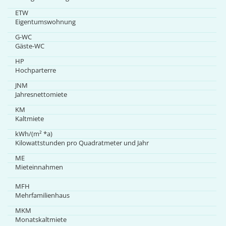
ETW
Eigentumswohnung
G-WC
Gäste-WC
HP
Hochparterre
JNM
Jahresnettomiete
KM
Kaltmiete
kWh/(m² *a)
Kilowattstunden pro Quadratmeter und Jahr
ME
Mieteinnahmen
MFH
Mehrfamilienhaus
MKM
Monatskaltmiete