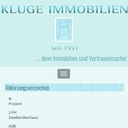
... denn Immobilien sind Vertrauenssache!
Toggle
navigation
Abkürzungsverzeichnis
%
Prozent
2-FH
Zweifamilienhaus
AGB