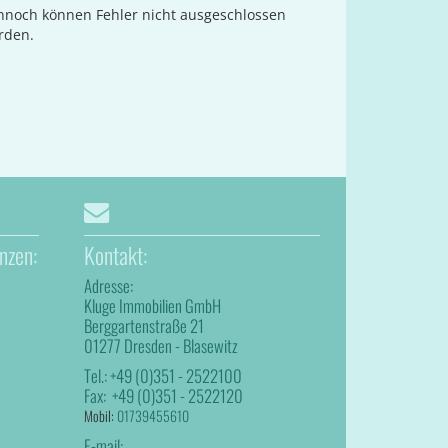
ennoch können Fehler nicht ausgeschlossen
rden.
nzen:
Kontakt:
Adresse:
Kluge Immobilien GmbH
Berggartenstraße 21
01277 Dresden - Blasewitz
Tel.:
+49 (0)351 - 2522100
Fax:
+49 (0)351 - 2522120
Mobil:
01739455610
E-mail: