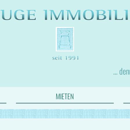
... de
MIETEN